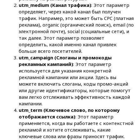
utm_medium (Канал трафика)
: Этот параметр
определяет, через какой канал был получен
трафик. Например, это может быть CPC (платная
реклама), organic (органический поиск), email (по
электронной почте), social (социальные сети), и
так далее. Этот параметр позволяет
определить, какой именно канал привлек
больше всего посетителей.
utm_campaign (Слоганы и промокоды
Данил Зайцев
рекламных кампаний)
: Этот параметр
Основатель youx.agency. Свяжитесь для
используется для указания конкретной
обсуждения проекта, отвечу на все вопросы
рекламной кампании или акции. Здесь вы
и предложу лучшее решение на рынке:
можете включить слоганы, коды промо-акций
или другие идентификаторы, которые помогут
вам легко отслеживать эффективность каждой
кампании.
utm_term (Ключевое слово, по которому
отображается ссылка)
: Этот параметр
применяется, когда вы работаете с контекстной
рекламой и хотите отслеживать, какие
ключевые слова или фразы приносят трафик.