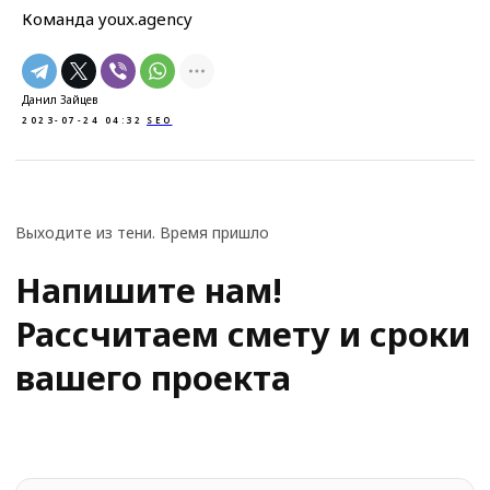
Команда youx.agency
+7(969) 715-86-66
dev@youx.agency
пн–пт: 10:00–20:00
Данил Зайцев
2023-07-24 04:32
SEO
Наши соц. сети:
telegram
whatsapp
youtube
MAX
Навигация
Услуги
Портфолио
SEO-оптимизация
Стоимость услуг
Разработка сайтов
О студии
Контекстная реклама
Отзывы
Поддержка сайта
Контакты
UX/UI Дизайн
@ 2019-2026