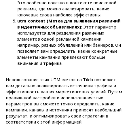
Это особенно полезно в контексте поисковой
+7
рекламы, где можно анализировать, какие
ключевые слова наиболее эффективны.
utm_content (Метка для выявления различий
в идентичных объявлениях)
: Этот параметр
используется для разделения различных
элементов одной рекламной кампании,
например, разных объявлений или баннеров. Он
позволяет вам определить, какие конкретные
элементы кампании привлекают больше
Планируемый бюджет
внимания и трафика.
Использование этих UTM-меток на Tilda позволяет
Нажимая кнопку "Отправить", вы соглашаетесь с
вам детально анализировать источники трафика и
политикой конфиденциальности
сайта.
эффективность ваших маркетинговых усилий. Путем
правильной настройки и использования этих
Отправить
параметров вы сможете точно определить, какие
кампании, каналы и источники приносят наибольший
результат, и оптимизировать свои стратегии в
соответствии с этой информацией.