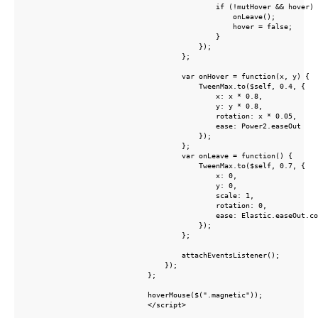
                                            if (!mutHover && hover) 
                                                onLeave();

                                                hover = false;

                                            }

                                        });

                                    };

                                    var onHover = function(x, y) {

                                        TweenMax.to($self, 0.4, {

                                            x: x * 0.8,

                                            y: y * 0.8,

                                            rotation: x * 0.05,

                                            ease: Power2.easeOut

Выходите из тени. Время пришло
                                        });

                                    };

Напишите нам!
                                    var onLeave = function() {

                                        TweenMax.to($self, 0.7, {

Рассчитаем смету и сроки
                                            x: 0,

                                            y: 0,

вашего проекта
                                            scale: 1,

                                            rotation: 0,

                                            ease: Elastic.easeOut.co
                                        });

                                    };

                                    attachEventsListener();

                                });

                            };

                            hoverMouse($(".magnetic"));

                            </script>