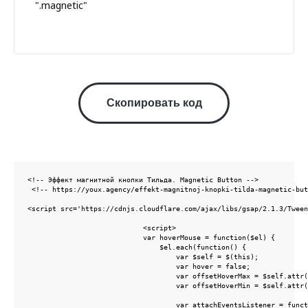
"
.magnetic"
Скопировать код
<!-- Эффект магнитной кнопки Тильда. Magnetic Button -->

 <!-- https://youx.agency/effekt-magnitnoj-knopki-tilda-magnetic-but
<script src='https://cdnjs.cloudflare.com/ajax/libs/gsap/2.1.3/Tween
                            <script>

                            var hoverMouse = function($el) {

                                $el.each(function() {

                                    var $self = $(this);

                                    var hover = false;

                                    var offsetHoverMax = $self.attr(
                                    var offsetHoverMin = $self.attr(
                                    var attachEventsListener = funct