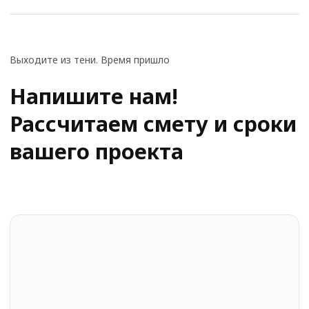
Планируемый бюджет
Нажимая кнопку "Отправить", вы соглашаетесь с
политикой конфиденциальности
сайта.
Отправить
+7(969) 715-86-66
dev@youx.agency
пн–пт: 10:00–20:00
Наши соц. сети:
telegram
whatsapp
youtube
MAX