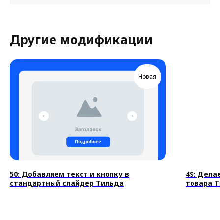
Данил Зайцев
Основатель youx.agency. Свяжитесь для
Другие модификации
обсуждения проекта, отвечу на все вопросы
и предложу лучшее решение на рынке:
Новая
+7
50: Добавляем текст и кнопку в
49: Дела
стандартный слайдер Тильда
товара 