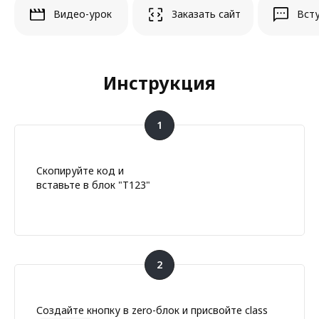
Видео-урок
Заказать сайт
Всту
Инструкция
Cкопируйте код и
вставьте в блок "T123"
Создайте кнопку в zero-блок и присвойте class