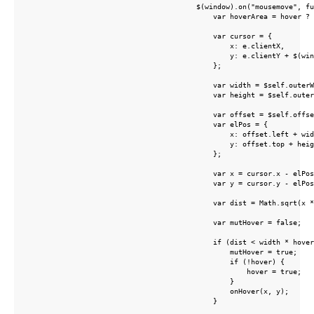
                                        $(window).on("mousemove", fu
                                            var hoverArea = hover ? 
                                            var cursor = {

                                                x: e.clientX,

                                                y: e.clientY + $(win
                                            };

                                            var width = $self.outerW
                                            var height = $self.outer
                                            var offset = $self.offse
                                            var elPos = {

                                                x: offset.left + wid
                                                y: offset.top + heig
                                            };

                                            var x = cursor.x - elPos
                                            var y = cursor.y - elPos
                                            var dist = Math.sqrt(x *
                                            var mutHover = false;

                                            if (dist < width * hover
                                                mutHover = true;

                                                if (!hover) {

                                                    hover = true;

                                                }

                                                onHover(x, y);

                                            }
