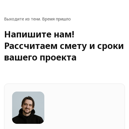
Планируемый бюджет
Нажимая кнопку "Отправить", вы соглашаетесь с
политикой конфиденциальности
сайта.
Отправить
+7(969) 715-86-66
dev@youx.agency
пн–пт: 10:00–20:00
Наши соц. сети:
telegram
whatsapp
youtube
MAX