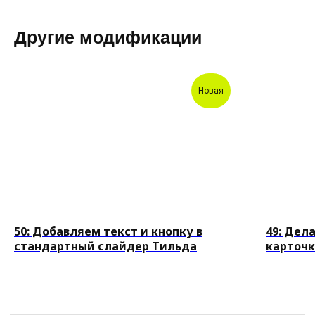
Данил Зайцев
Основатель youx.agency. Свяжитесь для
Другие модификации
обсуждения проекта, отвечу на все вопросы
и предложу лучшее решение на рынке:
Новая
+7
50: Добавляем текст и кнопку в
49: Дел
стандартный слайдер Тильда
карточк