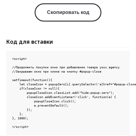
Скопировать код
Код для вставки
Выходите из тени. Время пришло
<script>

Напишите нам!
//Продолжить покупки окно при добавлении товара youx.agency

Рассчитаем смету и сроки
//Закрываем окно при клике на кнопку #popup-close

вашего проекта
setTimeout(function(){

    let closeIcon = popupZero[i].querySelector('a[href="#popup-close
    if(closeIcon != null){

        popupCloseIcon.classList.add("hide-popup-zero");

        closeIcon.addEventListener('click', function(e) {

            popupCloseIcon.click();

            e.preventDefault();

        });

    };

}, 1000);

</script>