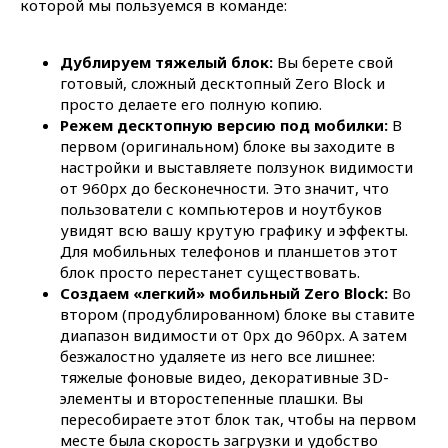
которой мы пользуемся в команде:
Дублируем тяжелый блок:
Вы берете свой
готовый, сложный десктопный Zero Block и
просто делаете его полную копию.
Режем десктопную версию под мобилки:
В
первом (оригинальном) блоке вы заходите в
настройки и выставляете ползунок видимости
от 960px до бесконечности. Это значит, что
пользователи с компьютеров и ноутбуков
увидят всю вашу крутую графику и эффекты.
Для мобильных телефонов и планшетов этот
блок просто перестанет существовать.
Создаем «легкий» мобильный Zero Block:
Во
втором (продублированном) блоке вы ставите
Выходите из тени. Время пришло
диапазон видимости от 0px до 960px. А затем
Напишите нам!
безжалостно удаляете из него все лишнее:
Рассчитаем смету и сроки
тяжелые фоновые видео, декоративные 3D-
элементы и второстепенные плашки. Вы
вашего проекта
пересобираете этот блок так, чтобы на первом
месте была скорость загрузки и удобство