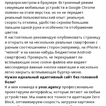
+7(969) 715-86-66
предпросмотром в браузере. Встроенный режим
симуляции мобильных устройств в Google Chrome
dev@youx.agency
пн–пт: 10:00–20:00
полезен на этапе верстки, но он не передает
реальный пользовательский опыт: реальную
Наши соц. сети:
скорость отклика, удобство скролла большим
пальцем одной руки и особенности отображения
telegram
whatsapp
youtube
MAX
цветов.
Я настоятельно рекомендую опубликовать страницу
и открыть её на нескольких реальных смартфонах с
Навигация
Услуги
разным соотношением сторон (например, на iPhone с
"челкой" и на каком-нибудь бюджетном Android-
Портфолио
SEO-оптимизация
смартфоне). Проверьте, не перекрывает ли
Стоимость услуг
Разработка сайтов
всплывающее окно cookie-файлов или виджет
О студии
Контекстная реклама
мессенджера важные кнопки навигации и насколько
легко закрыть всплывающее бургер-меню.
Отзывы
Поддержка сайта
Нужен идеальный адаптивный сайт без головной
Контакты
UX/UI Дизайн
боли?
Я и моя команда в
youx.agency
профессионально
проектируем интерфейсы, которые летают на любых
устройствах. Мы знаем все тонкости адаптации Zero
@ 2019-2026
Block, оптимизируем скорость загрузки картинок
Все права защищены