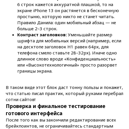
6 строк кажется аккуратной плашкой, то на
экране iPhone 13 он растянется в бесконечную
простыню, которую никто не станет читать.
Правило Данила: один мобильный абзац — не
больше 2–3 строк.
Контраст заголовков:
Уменьшайте размер
шрифта для мобильных версий (например, если
на десктопе заголовок H1 равен 64px, для
Планируемый бюджет
телефона смело ставьте 28–32px). Иначе одно
длинное слово вроде «Конфиденциальность»
или «Высокотехнологичный» просто разорвет
границы экрана.
Нажимая кнопку "Отправить", вы соглашаетесь с
политикой конфиденциальности
сайта.
В таком виде этот блок даст тонну пользы и покажет,
Отправить
что статью писал практик, который руками перебрал
сотни сайтов!
Проверка и финальное тестирование
готового интерфейса
После того как вы закончили редактирование всех
брейкпоинтов, не ограничивайтесь стандартным