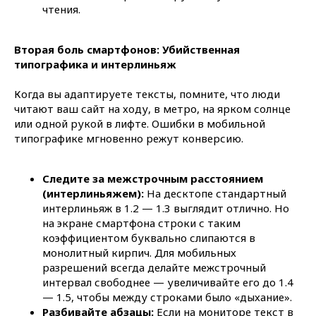
чтения.
Вторая боль смартфонов: Убийственная
типографика и интерлиньяж
Когда вы адаптируете тексты, помните, что люди
читают ваш сайт на ходу, в метро, на ярком солнце
Данил Зайцев
или одной рукой в лифте. Ошибки в мобильной
Основатель youx.agency. Свяжитесь для
типографике мгновенно режут конверсию.
обсуждения проекта, отвечу на все вопросы
и предложу лучшее решение на рынке:
Следите за межстрочным расстоянием
(интерлиньяжем):
На десктопе стандартный
интерлиньяж в 1.2 — 1.3 выглядит отлично. Но
на экране смартфона строки с таким
коэффициентом буквально слипаются в
монолитный кирпич. Для мобильных
разрешений всегда делайте межстрочный
интервал свободнее — увеличивайте его до 1.4
— 1.5, чтобы между строками было «дыхание».
+7
Разбивайте абзацы:
Если на мониторе текст в